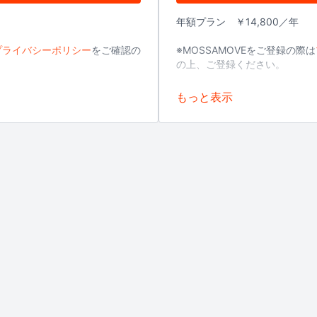
年額プラン ￥14,800／年
プライバシーポリシー
をご確認の
※
MOSSAMOVEをご登録の際は
の上、ご登録ください。
詳細は
こちら
からご確認くださ
※
3Dセキュアを導入しました。
い