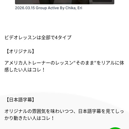
2026.03.15 Group Active By Chika, Eri
9.CORE
ビデオレッスンは全部で4タイプ
Bring It On Home / American Authors feat. Phillip
Phillips & Maddie Poppe
【オリジナル】
アメリカ人トレーナーのレッスン“そのまま“をリアルに体
感したい人はコレ！
10.RECOVERY
Original / Sia
【日本語字幕】
オリジナルの雰囲気を味わいつつ、日本語字幕を見てしっ
11.BONUS TRICEPS
かり動きたい人はコレ！