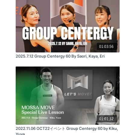
3.CHEST
The Buzz / New World Sound & Timmy Trumpet
01:03:56
2025.7.12 Group Centergy 60 By Saori, Kaya, Eri
4.BACK & LEGS
Embrace The Power / Melodie MC feat. Jocelyn
Brown
5.TRICEPS
01:01:32
2022.11.06 OCT22イベント Group Centergy 60 by Kiku,
Hit The Road Jack / Throttle
Yuya