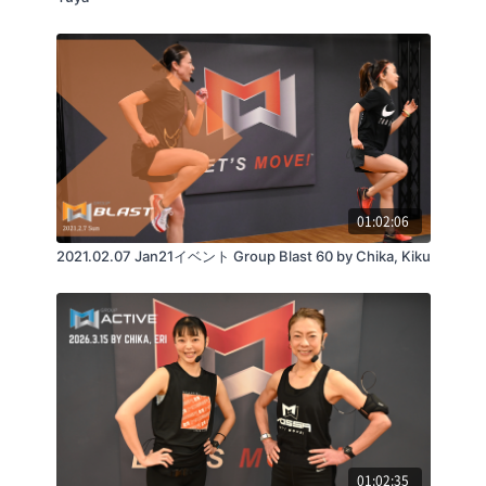
6.BICEPS
Money / Oh the Larceny
01:02:06
2021.02.07 Jan21イベント Group Blast 60 by Chika, Kiku
7.MORE LEGS
Indestructible / Goo Goo Dolls
8.SHOULDERS
Bawdy / Dillon Francis & TV Noise feat. Big Freedia
01:02:35