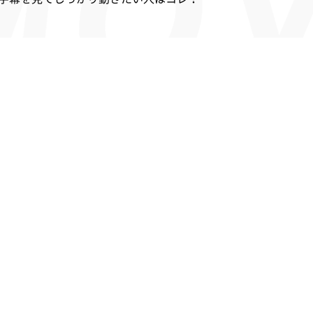
い人、集中して動きたい人はコレ！
ゼンターによる映像レッスンを体感したい人はコレ！