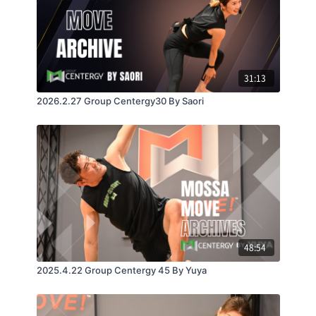
31:13
2026.2.27 Group Centergy30 By Saori
48:54
2025.4.22 Group Centergy 45 By Yuya