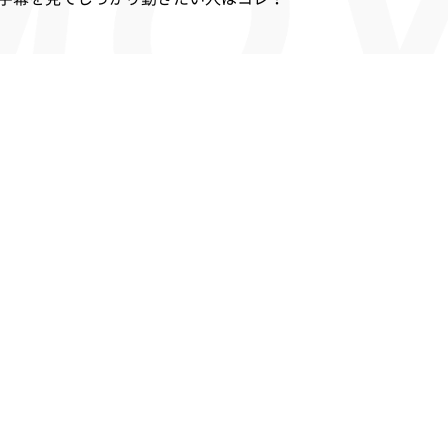
い人、集中して動きたい人はコレ！
ゼンターによる映像レッスンを体感したい人はコレ！