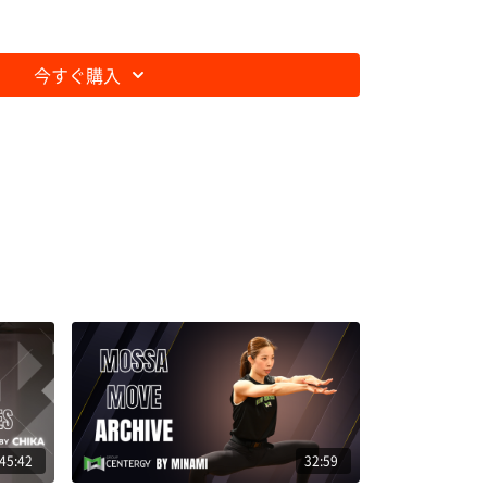
今すぐ購入
45:42
32:59