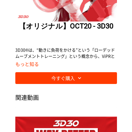
【オリジナル】OCT20 - 3D30
3D30®は、“動きに負荷をかける”という「ローデッド
ムーブメントトレーニング」という概念から、ViPRと
いう樹脂製のツールを使い音楽に合わせて動くグルー
もっと知る
プエクササイズです。
今すぐ購入
----------
関連動画
3D30で使用するViPRは