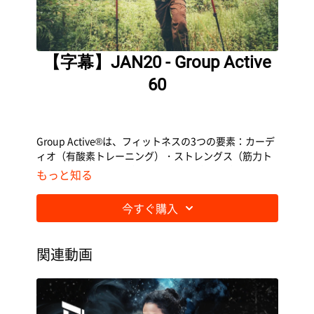
【字幕】JAN20 - Group Active
60
Group Active®は、フィットネスの3つの要素：カーデ
ィオ（有酸素トレーニング）・ストレングス（筋力ト
レーニング）・ムーブメントヘルス（ムーブメントト
もっと知る
レーニング）のすべての動きを網羅したアスレチック
ながら、シンプルに動けるプログラムです。
今すぐ購入
関連動画