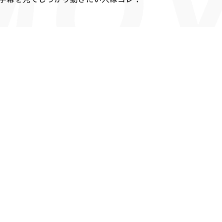
い人、集中して動きたい人はコレ！
ゼンターによる映像レッスンを体感したい人はコレ！