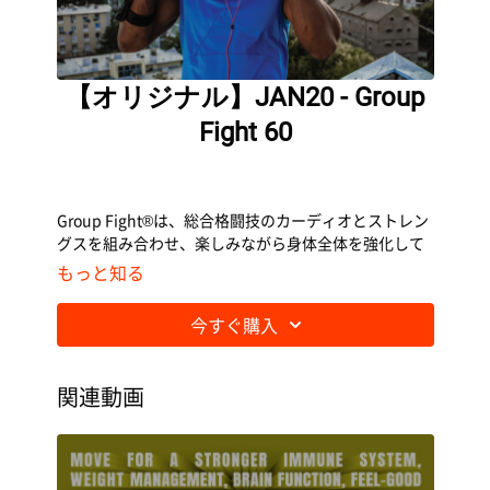
【オリジナル】JAN20 - Group
Fight 60
Group Fight®は、総合格闘技のカーディオとストレン
グスを組み合わせ、楽しみながら身体全体を強化して
素晴らしいカーディオ体験を提供するプログラムで
もっと知る
す。
今すぐ購入
関連動画