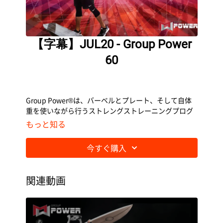
【字幕】JUL20 - Group Power
60
Group Power®は、バーベルとプレート、そして自体
重を使いながら行うストレングストレーニングプログ
ラムです。
もっと知る
今すぐ購入
関連動画