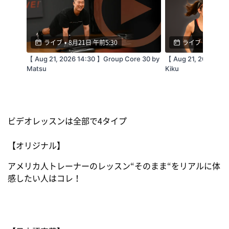
・最善の準備を行いライブ配信を実施致します
が、生配信である特性上、不慮の障害で一時停
ライブ
•
8月21日 午前5:30
ライブ
•
8月21日
止や映像の乱れなどが起こる可能性があります
【 Aug 21, 2026 14:30 】Group Core 30 by
【 Aug 21, 2026 12:
ことをご了承ください。
Matsu
Kiku
ビデオレッスンは全部で4タイプ
【視聴推奨環境】
【オリジナル】
[Windows]
アメリカ人トレーナーのレッスン“そのまま“をリアルに体
感したい人はコレ！
OS：最新版