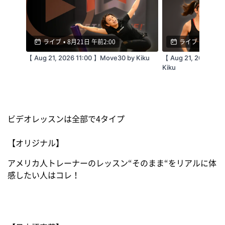
・最善の準備を行いライブ配信を実施致します
が、生配信である特性上、不慮の障害で一時停
ライブ
•
8月21日 午前2:00
ライブ
•
8月21日
止や映像の乱れなどが起こる可能性があります
【 Aug 21, 2026 11:00 】Move30 by Kiku
【 Aug 21, 2026 12:
ことをご了承ください。
Kiku
ビデオレッスンは全部で4タイプ
【視聴推奨環境】
【オリジナル】
[Windows]
アメリカ人トレーナーのレッスン“そのまま“をリアルに体
感したい人はコレ！
OS：最新版