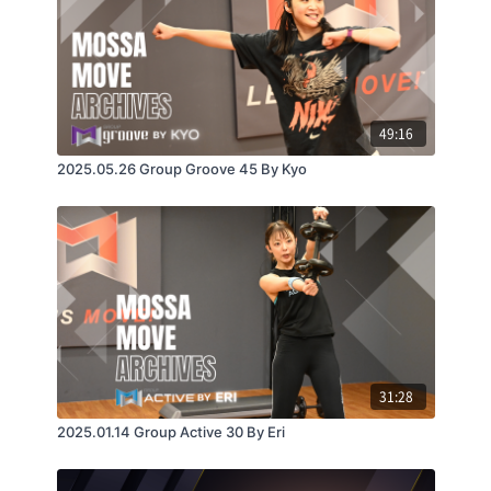
・インターネット回線の接続が不安定な場合は配信動
画のクオリティを保証できません。
・最善の準備を行いライブ配信を実施致しますが、生
49:16
配信である特性上、不慮の障害で一時停止や映像の乱
れなどが起こる可能性がありますことをご了承くださ
2025.05.26 Group Groove 45 By Kyo
い。
【視聴推奨環境】
[Windows]
31:28
OS：最新版
2025.01.14 Group Active 30 By Eri