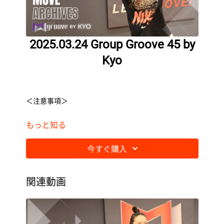
2025.03.24 Group Groove 45 by
Kyo
＜注意事項＞
もっと知る
・必ず下記の「視聴推奨環境」をご確認ください。
今すぐ購入
・視聴・閲覧に関する通信費用はお客様のご負担にな
ります。
関連動画
・ライブ動画配信はデータ通信量が多くなることが想
定されるため、スマートフォンの場合はWi-Fiのご利用
を推奨します。