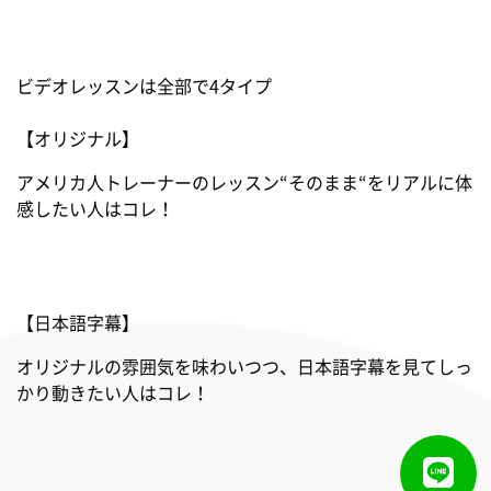
ビデオレッスンは全部で4タイプ
[ブラウザ]
【オリジナル】
Chrome （最新バージョン)
アメリカ人トレーナーのレッスン“そのまま“をリアルに体
感したい人はコレ！
Firefox (最新バージョン)
Microsoft Edge
【日本語字幕】
Safari （最新バージョン）
オリジナルの雰囲気を味わいつつ、日本語字幕を見てしっ
かり動きたい人はコレ！
※Internet Explorerはご使用いただけません。