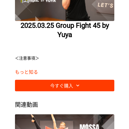
2025.03.25 Group Fight 45 by
Yuya
＜注意事項＞
もっと知る
・必ず下記の「視聴推奨環境」をご確認ください。
今すぐ購入
・視聴・閲覧に関する通信費用はお客様のご負担にな
ります。
関連動画
・ライブ動画配信はデータ通信量が多くなることが想
定されるため、スマートフォンの場合はWi-Fiのご利用
を推奨します。