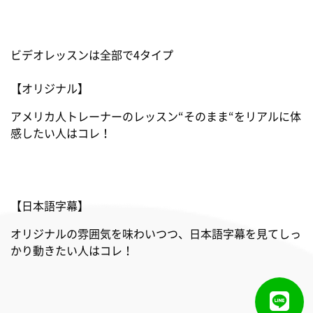
ビデオレッスンは全部で4タイプ
[ブラウザ]
【オリジナル】
Chrome （最新バージョン)
アメリカ人トレーナーのレッスン“そのまま“をリアルに体
感したい人はコレ！
Firefox (最新バージョン)
Microsoft Edge
【日本語字幕】
Safari （最新バージョン）
オリジナルの雰囲気を味わいつつ、日本語字幕を見てしっ
かり動きたい人はコレ！
※Internet Explorerはご使用いただけません。