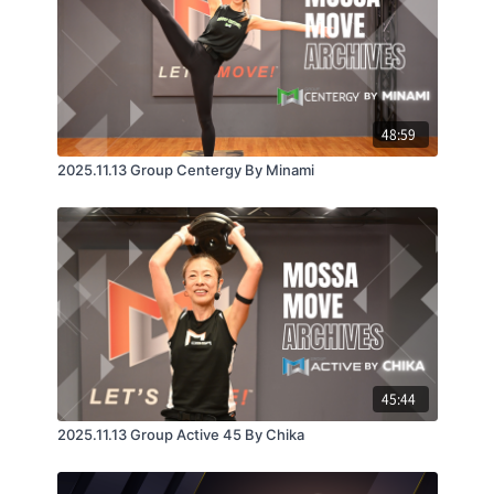
・インターネット回線の接続が不安定な場合は配信動
画のクオリティを保証できません。
・最善の準備を行いライブ配信を実施致しますが、生
48:59
配信である特性上、不慮の障害で一時停止や映像の乱
れなどが起こる可能性がありますことをご了承くださ
2025.11.13 Group Centergy By Minami
い。
【視聴推奨環境】
[Windows]
45:44
OS：最新版
2025.11.13 Group Active 45 By Chika