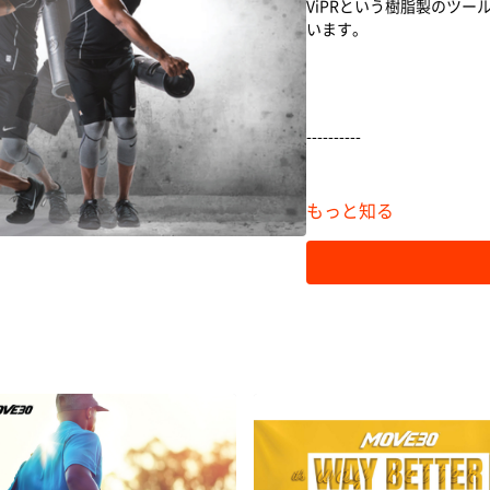
ViPRという樹脂製のツ
います。
----------
もっと知る
MOVE30で使用するViPRは
こちらからご購入いただけ
http://store.vipr.jp/