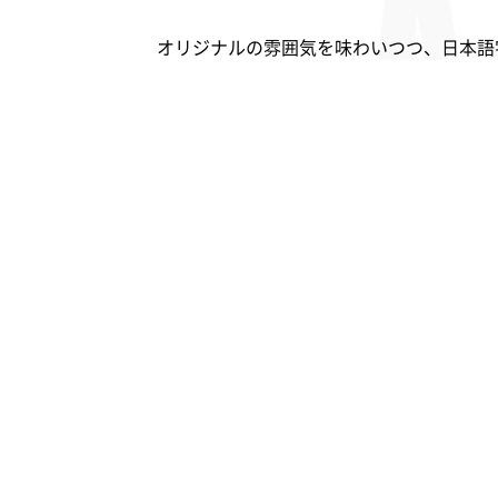
オリジナルの雰囲気を味わいつつ、日本語
【日本語吹替】
日本語吹替だから安心！とにかく楽しみた
【日本人トレーナー】
MOSSA ナショナルトレーナー & プレ