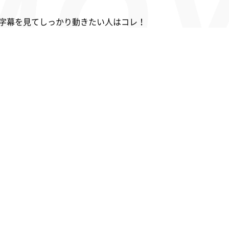
字幕を見てしっかり動きたい人はコレ！
い人、集中して動きたい人はコレ！
ゼンターによる映像レッスンを体感したい人はコレ！